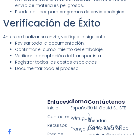
envío de materiales peligrosos.
Puede calificar para
programas de envío ecológico
.
Verificación de Éxito
Antes de finalizar su envío, verifique lo siguiente:
Revisar toda la documentación.
Confirmar el cumplimiento del embalaje.
Verificar la aceptación del transportista.
Registrar todos los costos asociados.
Documentar todo el proceso.
Idioma
Enlaces
Contáctenos
Español
Inicio
30 N. Gould St. STE
N
Contáctenos
Português
Sheridan,
Recursos
Wyoming 82802
Correo electrónico:
Français
Precios
inquiries@paintexpor