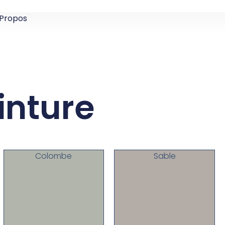
 Propos
inture
Colombe
Sable