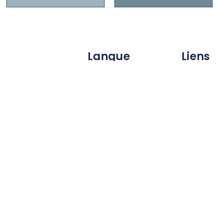
Langue
Liens
Accueil
Español
Contacte
Português
Ressourc
Français
Tarifs
English
À propos
Politique 
Confidenti
© 2026 All Rights Reserved.